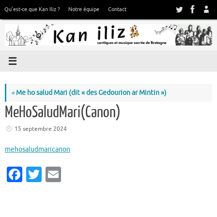
Passer
Qu’est-ce que Kan Iliz ?
Notre équipe
Contact
au
contenu
«
Me ho salud Mari (dit « des Gedourion ar Mintin »)
MeHoSaludMari(Canon)
15 septembre 2024
mehosaludmaricanon
Fa
T
E
c
w
m
e
it
ai