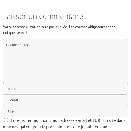
e
it
ai
b
te
l
Laisser un commentaire
o
r
Votre adresse e-mail ne sera pas publiée.
Les champs obligatoires sont
o
indiqués avec
*
k
Enregistrer mon nom, mon adresse e-mail et l’URL du site dans
mon navigateur pour la prochaine fois que je publierai un