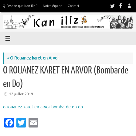
Passer
Qu’est-ce que Kan Iliz ?
Notre équipe
Contact
au
contenu
«
O Rouanez karet en Arvor
O ROUANEZ KARET EN ARVOR (Bombarde
en Do)
12 juillet 2019
o-rouanez-karet-en-arvor-bombarde-en-do
Fa
T
E
c
w
m