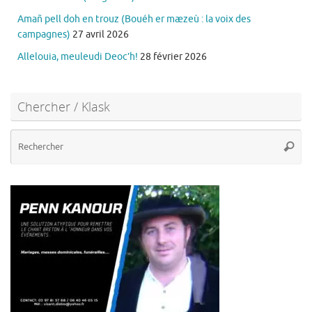
Amañ pell doh en trouz (Bouéh er mæzeù : la voix des
campagnes)
27 avril 2026
Allelouia, meuleudi Deoc’h!
28 février 2026
Chercher / Klask
Re
Reche
po
: