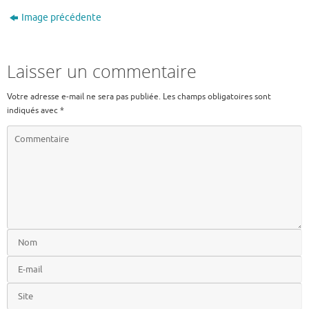
c
w
m
e
it
ai
Image précédente
b
te
l
o
r
Laisser un commentaire
o
Votre adresse e-mail ne sera pas publiée.
Les champs obligatoires sont
k
indiqués avec
*