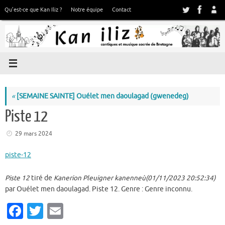
Passer
Qu’est-ce que Kan Iliz ?
Notre équipe
Contact
au
contenu
«
[SEMAINE SAINTE] Ouélet men daoulagad (gwenedeg)
Piste 12
29 mars 2024
piste-12
Piste 12
tiré de
Kanerion Pleuigner kanenneù(01/11/2023 20:52:34)
par Ouélet men daoulagad. Piste 12. Genre : Genre inconnu.
Fa
T
E