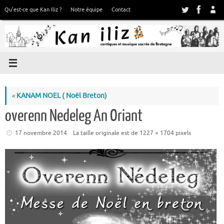
Passer
Qu’est-ce que Kan Iliz ?
Notre équipe
Contact
au
contenu
«
KANAM NOEL ( Noël Breton)
overenn Nedeleg An Oriant
17 novembre 2014
La taille originale est de
1227 × 1704
pixels